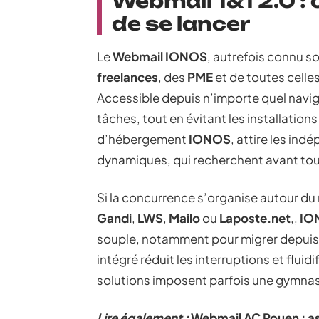
Webmail 1&1 2.0 : 
de se lancer
Le
Webmail IONOS
, autrefois connu s
freelances
, des
PME
et de toutes celles
Accessible depuis n’importe quel navigat
tâches, tout en évitant les installations
d’hébergement
IONOS
, attire les ind
dynamiques, qui recherchent avant tout 
Si la concurrence s’organise autour d
Gandi
,
LWS
,
Mailo
ou
Laposte.net
,,
IO
souple, notamment pour migrer depuis u
intégré réduit les interruptions et fluidi
solutions imposent parfois une gymna
Lire également :
Webmail AC Rouen : ast