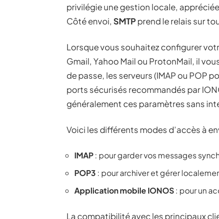
privilégie une gestion locale, apprécié
Côté envoi,
SMTP
prend le relais sur to
Lorsque vous souhaitez configurer votr
Gmail, Yahoo Mail ou ProtonMail, il vou
de passe, les serveurs (IMAP ou POP pou
ports sécurisés recommandés par IONOS
généralement ces paramètres sans int
Voici les différents modes d’accès à en
IMAP
: pour garder vos messages synchr
POP3
: pour archiver et gérer localeme
Application mobile IONOS
: pour un a
La compatibilité avec les principaux cl