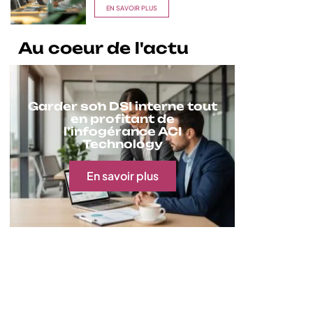
EN SAVOIR PLUS
Au coeur de l'actu
Garder son DSI interne tout
en profitant de
l’infogérance ACI
Technology
En savoir plus