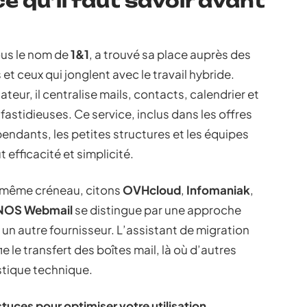
ce qu’il faut savoir avant
ous le nom de
1&1
, a trouvé sa place auprès des
 et ceux qui jonglent avec le travail hybride.
eur, il centralise mails, contacts, calendrier et
 fastidieuses. Ce service, inclus dans les offres
épendants, les petites structures et les équipes
efficacité et simplicité.
u même créneau, citons
OVHcloud
,
Infomaniak
,
NOS Webmail
se distingue par une approche
n autre fournisseur. L’assistant de migration
fie le transfert des boîtes mail, là où d’autres
stique technique.
uces pour optimiser votre utilisation