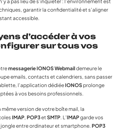
n’y a pas lieu de s’inquiéter : l’environnement est
hniques, garantir la confidentialité et s’aligner
stant accessible.
yens d’accéder à vos
onfigurer sur tous vos
otre
messagerie IONOS Webmail
demeure le
oupe emails, contacts et calendriers, sans passer
tablette, l’application dédiée
IONOS
prolonge
aptées à vos besoins professionnels.
a même version de votre boîte mail, la
coles
IMAP
,
POP3
et
SMTP
. L’
IMAP
garde vos
i jongle entre ordinateur et smartphone.
POP3