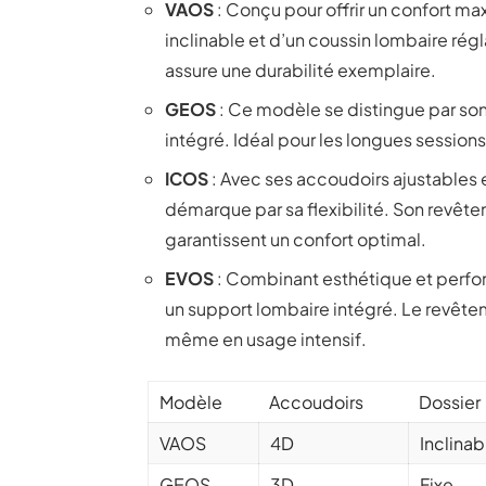
VAOS
: Conçu pour offrir un confort ma
inclinable et d’un coussin lombaire rég
assure une durabilité exemplaire.
GEOS
: Ce modèle se distingue par so
intégré. Idéal pour les longues sessions
ICOS
: Avec ses accoudoirs ajustables e
démarque par sa flexibilité. Son revêtem
garantissent un confort optimal.
EVOS
: Combinant esthétique et perfo
un support lombaire intégré. Le revêtem
même en usage intensif.
Modèle
Accoudoirs
Dossier
VAOS
4D
Inclinab
GEOS
3D
Fixe