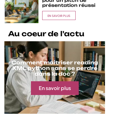
pour un pitch de
présentation réussi
EN SAVOIR PLUS
Au coeur de l'actu
Comment maîtriser reading
XML python sans se perdre
dans la doc ?
En savoir plus