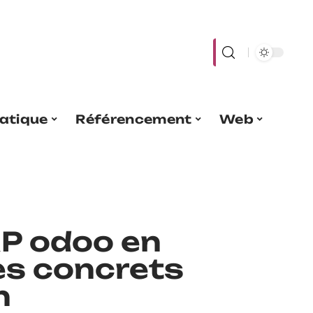
atique
Référencement
Web
RP odoo en
es concrets
n