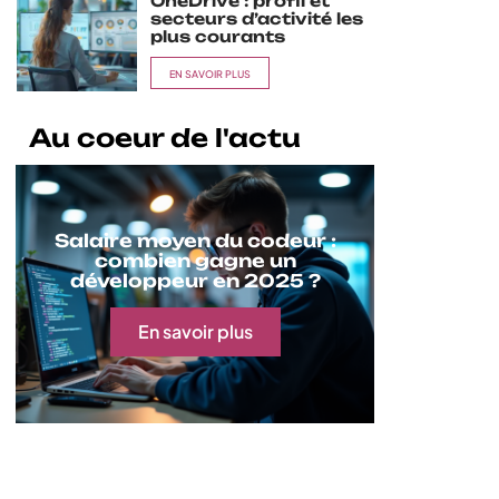
OneDrive : profil et
secteurs d’activité les
plus courants
EN SAVOIR PLUS
Au coeur de l'actu
Salaire moyen du codeur :
combien gagne un
développeur en 2025 ?
En savoir plus