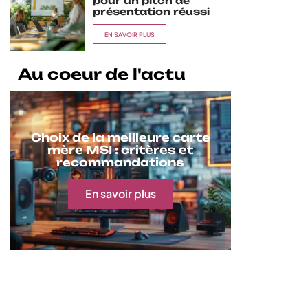
pour un pitch de
présentation réussi
EN SAVOIR PLUS
Au coeur de l'actu
Choix de la meilleure carte
mère MSI : critères et
recommandations
En savoir plus