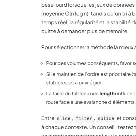
pèse lourd lorsque les jeux de données
moyenne O(n log n), tandis qu’un tri à b
temps réel, la régularité et la stabilité 
quitte à demander plus de mémoire.
Pour sélectionner la méthode la mieux
Pour des volumes conséquents, favori
Si le maintien de l’ordre est prioritaire 
stables sont à privilégier.
La taille du tableau (
arr.length
) influen
route face à une avalanche d’éléments.
Entre
,
,
et conso
slice
filter
splice
à chaque contexte. Un conseil : testez 
un algorithme performant sur le papier 