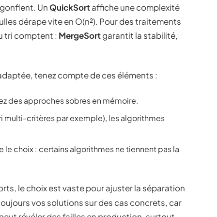
 gonflent. Un
QuickSort
affiche une complexité
ulles dérape vite en O(n²). Pour des traitements
du tri comptent :
MergeSort
garantit la stabilité,
 adaptée, tenez compte de ces éléments :
sez des approches sobres en mémoire.
(tri multi-critères par exemple), les algorithmes
ce le choix : certains algorithmes ne tiennent pas la
rts, le choix est vaste pour ajuster la séparation
toujours vos solutions sur des cas concrets, car
peut révéler des failles en production, surtout