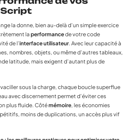
erformance de vos
Script
nge la donne, bien au-delà d’un simple exercice
crètement la
performance
de votre code
ité de l’
interface utilisateur
. Avec leur capacité à
înes, nombres, objets, ou même d’autres tableaux,
nde latitude, mais exigent d’autant plus de
aciller sous la charge, chaque boucle superflue
leau avec discernement permet d’éviter ces
on plus fluide. Côté
mémoire
, les économies
étitifs, moins de duplications, un accès plus vif
ac : les meilleures pratiques pour optimiser votre