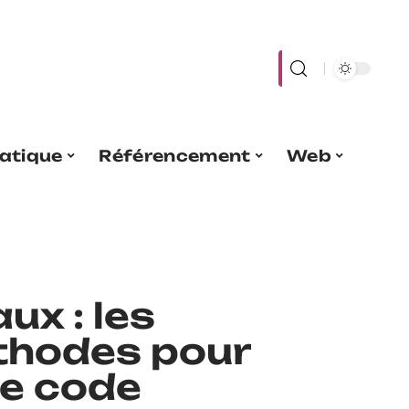
atique
Référencement
Web
ux : les
thodes pour
re code