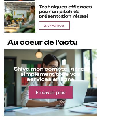
Techniques efficaces
pour un pitch de
présentation réussi
EN SAVOIR PLUS
Au coeur de l'actu
Shiva mon compte : gérez
simplement tous vos
services en ligne
En savoir plus