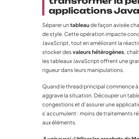
transformer la p
applications Java
Séparer un
tableau
de façon avisée cha
de style. Cette opération impacte con
JavaScript, tout en améliorant la réactiv
stocker des
valeurs hétérogènes
, cha
les tableaux JavaScript offrent une gra
rigueur dans leurs manipulations.
Quand le thread principal commence à v
aggrave la situation. Découper un tab
congestions et d’assurer une applicati
s’accumulent : moins de traitements rép
aux éléments.
A voir aussi :
Utiliser les crochets de M