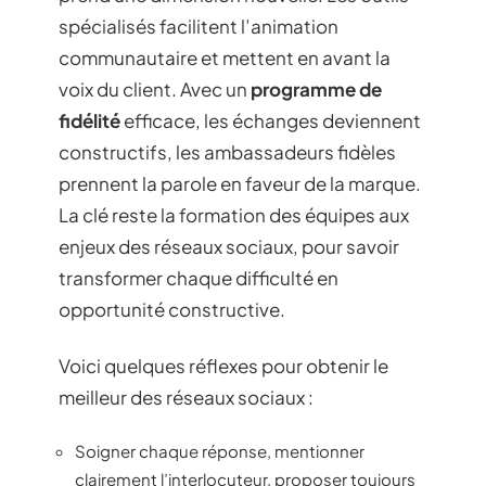
Bref, chaque avis compte : la capacité à y
réagir, avec mesure, évite bien des
complications. Le moindre commentaire
non traité sur Twitter ou LinkedIn peut
rapidement tourner à la tempête.
Dans cette logique, le
service client
digital
prend une dimension nouvelle. Les outils
spécialisés facilitent l’animation
communautaire et mettent en avant la
voix du client. Avec un
programme de
fidélité
efficace, les échanges deviennent
constructifs, les ambassadeurs fidèles
prennent la parole en faveur de la marque.
La clé reste la formation des équipes aux