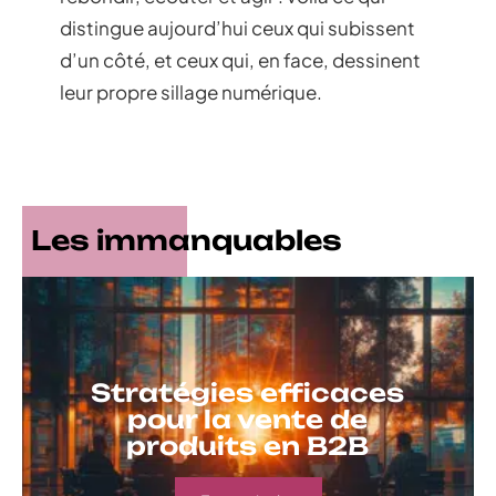
L’effet de levier vient aussi du raccord
entre blog, site internet et réseaux
sociaux, pour donner de la portée aux
contenus et garantir une image
cohérente. Ici, la réputation ne se façonne
plus dans l’ombre : elle s’affirme au grand
jour, dans la relation et la proximité. Savoir
rebondir, écouter et agir : voilà ce qui
distingue aujourd’hui ceux qui subissent
d’un côté, et ceux qui, en face, dessinent
leur propre sillage numérique.
Les immanquables