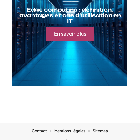
présentation réussi
EN SAVOIR PLUS
Au coeur de l'actu
Edge computing : définition,
avantages et cas d’utilisation en
IT
En savoir plus