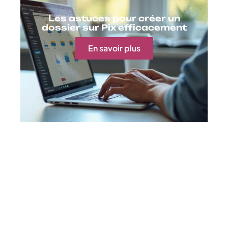
Les astuces pour créer un
dossier sur Pix efficacement
En savoir plus
Contact
Mentions Légales
Sitemap
© 2025 | geekwise.fr