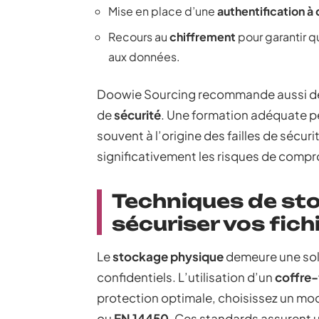
Mise en place d’une
authentification à
Recours au
chiffrement
pour garantir 
aux données.
Doowie Sourcing recommande aussi de 
de
sécurité
. Une formation adéquate p
souvent à l’origine des failles de sécu
significativement les risques de comp
Techniques de st
sécuriser vos fich
Le
stockage physique
demeure une sol
confidentiels. L’utilisation d’un
coffre-
protection optimale, choisissez un m
ou
EN 14450
. Ces standards assurent u