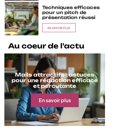
Techniques efficaces
pour un pitch de
présentation réussi
EN SAVOIR PLUS
Au coeur de l'actu
Mails attractifs : astuces
pour une rédaction efficace
et percutante
En savoir plus