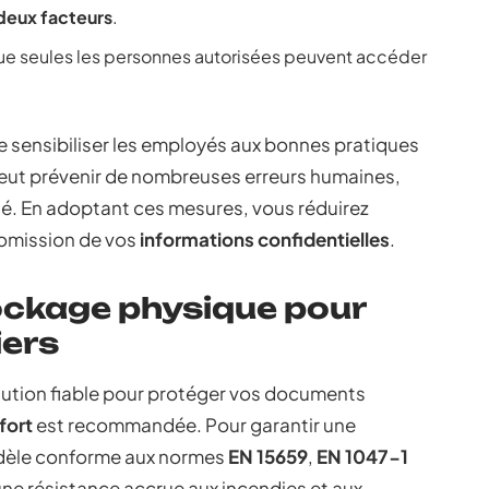
 deux facteurs
.
que seules les personnes autorisées peuvent accéder
sensibiliser les employés aux bonnes pratiques
eut prévenir de nombreuses erreurs humaines,
rité. En adoptant ces mesures, vous réduirez
romission de vos
informations confidentielles
.
ockage physique pour
iers
ution fiable pour protéger vos documents
fort
est recommandée. Pour garantir une
odèle conforme aux normes
EN 15659
,
EN 1047-1
ne résistance accrue aux incendies et aux