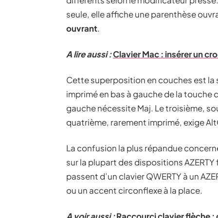
différents selon le modificateur pressé
seule, elle affiche une parenthèse ouvran
ouvrant
.
A lire aussi :
Clavier Mac : insérer un c
Cette superposition en couches est la 
imprimé en bas à gauche de la touche c
gauche nécessite Maj. Le troisième, so
quatrième, rarement imprimé, exige Alt
La confusion la plus répandue concern
sur la plupart des dispositions AZERT
passent d’un clavier QWERTY à un AZERT
ou un accent circonflexe à la place.
A voir aussi :
Raccourci clavier flèche 