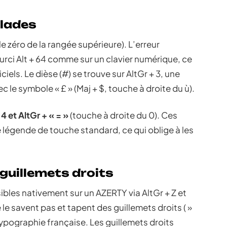
olades
le zéro de la rangée supérieure). L’erreur
urci Alt + 64 comme sur un clavier numérique, ce
iels. Le dièse (#) se trouve sur AltGr + 3, une
e symbole « £ » (Maj + $, touche à droite du ù).
 4 et AltGr + « = »
(touche à droite du 0). Ces
légende de touche standard, ce qui oblige à les
 guillemets droits
bles nativement sur un AZERTY via AltGr + Z et
e le savent pas et tapent des guillemets droits ( »
typographie française. Les guillemets droits