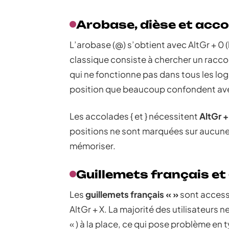
Arobase, dièse et acc
L’arobase (@) s’obtient avec AltGr + 0 (
classique consiste à chercher un racco
qui ne fonctionne pas dans tous les logic
position que beaucoup confondent avec l
Les accolades { et } nécessitent
AltGr +
positions ne sont marquées sur aucune 
mémoriser.
Guillemets français et
Les
guillemets français « »
sont accessi
AltGr + X. La majorité des utilisateurs n
« ) à la place, ce qui pose problème en 