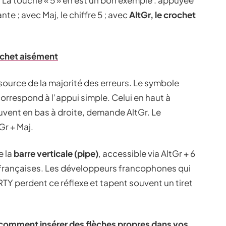
. La touche « 5 » en est un bon exemple : appuyée
te ; avec Maj, le chiffre 5 ; avec
AltGr, le crochet
rochet aisément
source de la majorité des erreurs. Le symbole
orrespond à l’appui simple. Celui en haut à
uvent en bas à droite, demande AltGr. Le
Gr + Maj.
e la
barre verticale (pipe)
, accessible via AltGr + 6
Y françaises. Les développeurs francophones qui
Y perdent ce réflexe et tapent souvent un tiret
: comment insérer des flèches propres dans vos