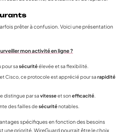
ourants
rfois prêter à confusion. Voici une présentation
urveiller mon activité en ligne ?
u pour sa
sécurité
élevée et sa flexibilité.
et Cisco, ce protocole est apprécié pour sa
rapidité
 se distingue par sa
vitesse
et son
efficacité
.
ente des failles de
sécurité
notables.
antages spécifiques en fonction des besoins
est une priorité, WireGuard pourrait être le choix