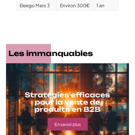
Eleego Mars 3
Environ 300€
1 an
Les immanquables
Stratégies efficaces
pour la vente de
produits en B2B
En savoir plus