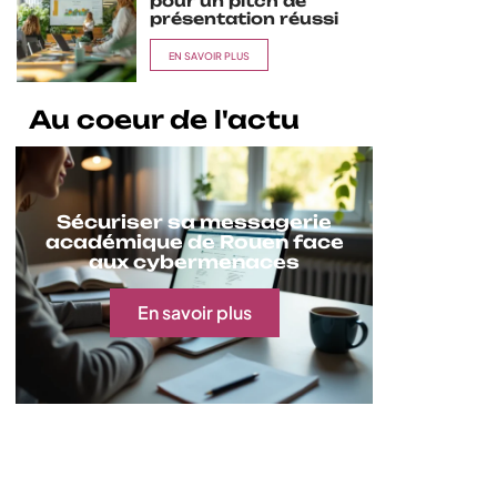
pour un pitch de
présentation réussi
EN SAVOIR PLUS
Au coeur de l'actu
Sécuriser sa messagerie
académique de Rouen face
aux cybermenaces
En savoir plus