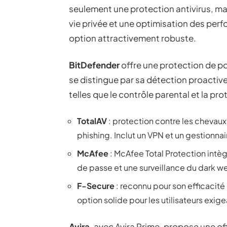
seulement une protection antivirus, mai
vie privée et une optimisation des perf
option attractivement robuste.
BitDefender
offre une protection de po
se distingue par sa détection proacti
telles que le contrôle parental et la p
TotalAV
: protection contre les chevaux
phishing. Inclut un VPN et un gestionna
McAfee
: McAfee Total Protection intèg
de passe et une surveillance du dark w
F-Secure
: reconnu pour son efficacité
option solide pour les utilisateurs exige
Avira
, avec Avira Prime, propose une o