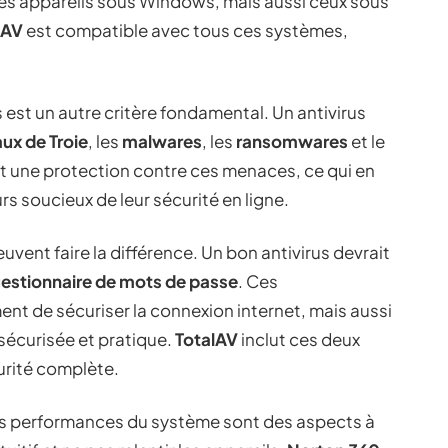
les appareils sous Windows, mais aussi ceux sous
lAV
est compatible avec tous ces systèmes,
est un autre critère fondamental. Un antivirus
ux de Troie
, les
malwares
, les
ransomwares
et le
it une protection contre ces menaces, ce qui en
urs soucieux de leur sécurité en ligne.
vent faire la différence. Un bon antivirus devrait
estionnaire de mots de passe
. Ces
nt de sécuriser la connexion internet, mais aussi
sécurisée et pratique.
TotalAV
inclut ces deux
curité complète.
ur les performances du système sont des aspects à