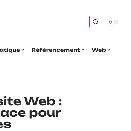
atique
Référencement
Web
ite Web :
cace pour
es