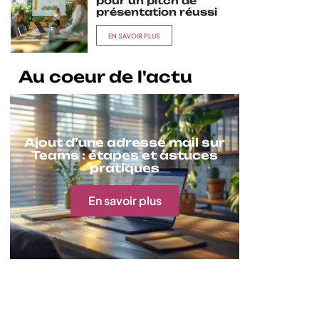
pour un pitch de
présentation réussi
EN SAVOIR PLUS
Au coeur de l'actu
Ajout d’une adresse mail sur
Teams : étapes et astuces
pratiques
En savoir plus